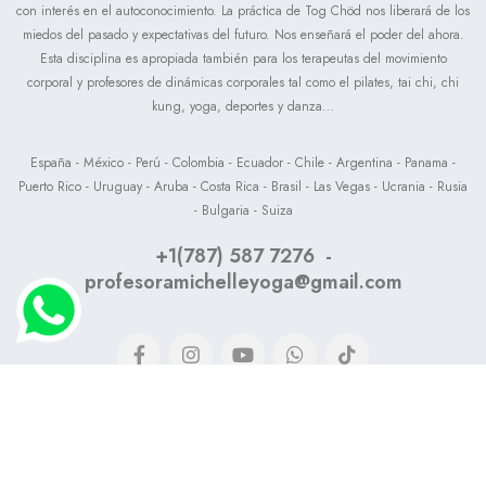
con interés en el autoconocimiento. La práctica de Tog Chöd nos liberará de los
miedos del pasado y expectativas del futuro. Nos enseñará el poder del ahora.
Esta disciplina es apropiada también para los terapeutas del movimiento
corporal y profesores de dinámicas corporales tal como el pilates, tai chi, chi
kung, yoga, deportes y danza…
España - México - Perú - Colombia - Ecuador - Chile - Argentina - Panama -
Puerto Rico - Uruguay - Aruba - Costa Rica - Brasil - Las Vegas - Ucrania - Rusia
- Bulgaria - Suiza
+1(787) 587 7276
-
profesoramichelleyoga@gmail.com
Política de privacidad
|
Política de cookies
|
Aviso Legal
|